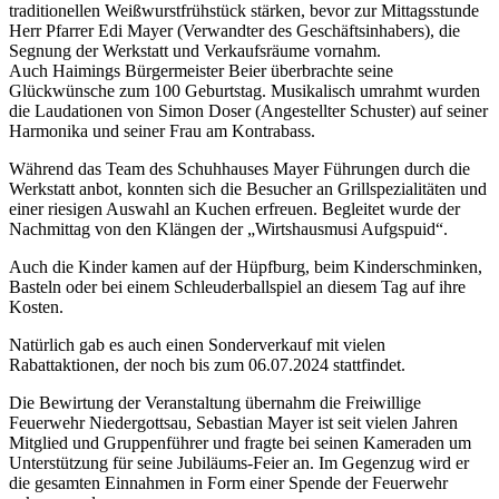
traditionellen Weißwurstfrühstück stärken, bevor zur Mittagsstunde
Herr Pfarrer Edi Mayer (Verwandter des Geschäftsinhabers), die
Segnung der Werkstatt und Verkaufsräume vornahm.
Auch Haimings Bürgermeister Beier überbrachte seine
Glückwünsche zum 100 Geburtstag. Musikalisch umrahmt wurden
die Laudationen von Simon Doser (Angestellter Schuster) auf seiner
Harmonika und seiner Frau am Kontrabass.
Während das Team des Schuhhauses Mayer Führungen durch die
Werkstatt anbot, konnten sich die Besucher an Grillspezialitäten und
einer riesigen Auswahl an Kuchen erfreuen. Begleitet wurde der
Nachmittag von den Klängen der „Wirtshausmusi Aufgspuid“.
Auch die Kinder kamen auf der Hüpfburg, beim Kinderschminken,
Basteln oder bei einem Schleuderballspiel an diesem Tag auf ihre
Kosten.
Natürlich gab es auch einen Sonderverkauf mit vielen
Rabattaktionen, der noch bis zum 06.07.2024 stattfindet.
Die Bewirtung der Veranstaltung übernahm die Freiwillige
Feuerwehr Niedergottsau, Sebastian Mayer ist seit vielen Jahren
Mitglied und Gruppenführer und fragte bei seinen Kameraden um
Unterstützung für seine Jubiläums-Feier an. Im Gegenzug wird er
die gesamten Einnahmen in Form einer Spende der Feuerwehr